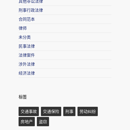
其他非讼法律
刑事行政法律
合同范本
律师
未分类
民事法律
法律案件
涉外法律
经济法律
标签
交通事故
交通保险
刑事
劳动纠纷
房地产
盗窃