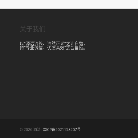
关于我们
以“源远流长、浩然正义”之训自勉，
持“专业诚信、优质高效”之旨自励。
© 2026 源法.
粤ICP备2021158207号