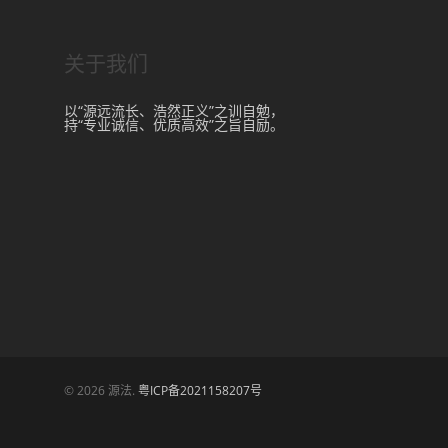
关于我们
以“源远流长、浩然正义”之训自勉，
持“专业诚信、优质高效”之旨自励。
© 2026 源法.
粤ICP备2021158207号