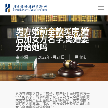
男方婚前全款买房,婚
后加女方名字,离婚要
分给她吗
由
小源
2022年7月21日
民事法
律
男方在结婚之前买了房子，房产证上面只有男方一
个人的名字，后来结婚了女方以没有安全感为由要
求男方在房产证上面加入自己的名字，男方照做了
现在两人闹离婚。那么，男方婚前全款买房婚后加
女方名字离婚要分给她吗?