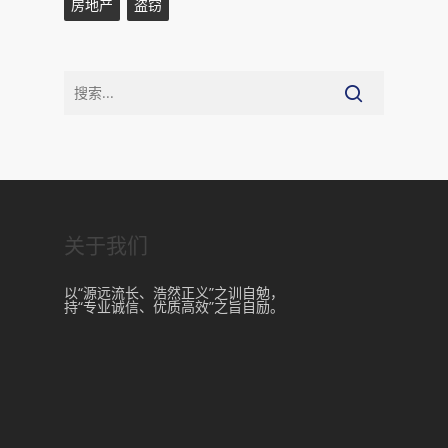
房地产
盗窃
关于我们
以“源远流长、浩然正义”之训自勉，
持“专业诚信、优质高效”之旨自励。