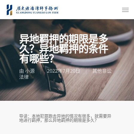
异地羁押的期限是多
久？异地羁押的条件
有哪些？
由
小源
2022年7月20日
其他非讼
法律
导读：本地犯罪跑去异地的情况有很多，就需要异
地进行羁押，那么异地羁押的期限是多久？