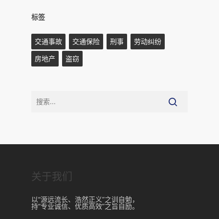
标签
交通事故
交通保险
刑事
劳动纠纷
房地产
盗窃
关于我们
以“源远流长、浩然正义”之训自勉，
持“专业诚信、优质高效”之旨自励。