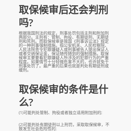
取保候审
后还会判刑
吗?
根据我国刑法的规定，刑事处罚包括主刑和附加刑
两部分。主刑有：管制、拘役、有期徒刑、无期徒
刑和死刑。而取保候审是我国《刑事诉讼法》规定
的一种刑事强制措施。指公安机关、人民检察院、
人民法院责令犯罪嫌疑人或刑事被告人提出保证人
或者交纳保证金，保证随传随到的强制措施。取保
候审主要要看犯罪嫌疑人所涉及的犯罪行为的严重
程度。如果情节十分轻微危害不大的，也许就免于
刑事处罚了。最严重的后果也就是判处有期徒刑或
缓刑。
取保候审的条件是什
么?
(1)可能判处管制、拘役或者独立适用附加刑的;
(2)可能判处有期徒刑以上刑罚，采取取保候审，不
致发生社会危险性的;