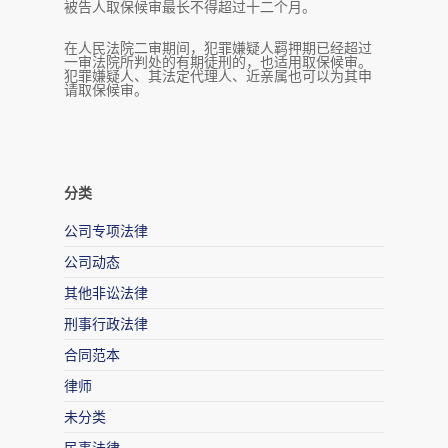
被告人取保候审最长不得超过十二个月。
在人民法院二审期间，犯罪嫌疑人羁押期已经超过
一审法院所判处的有期徒刑的，也适用取保候审。
犯罪嫌疑人、其法定代理人、近亲属也可以为其申
请取保候审。
分类
公司专项法律
公司动态
其他非讼法律
刑事行政法律
合同范本
律师
未分类
民事法律