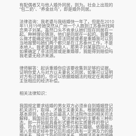
有配偶者又与他人婚外同居，则为。社会上出现的
“包二奶”、“养金丝鸟”，即是婚外同居。
法律咨询：我老婆与我结婚快一年了，但是在2010
年11月19号她突然从广州一个人跑到江苏泰州找网
恋男子刘某。虽然口头不肯承认她们现在同居在一
起。种种理论猜测，他们是同居在一起的。我要怎
么做才能确定他们是非法同居或者是重婚我可以到
当地报警吗她们两个都只是在江苏泰州工作，不是
本地人。我老婆是湖南人，那男子刘某是四川人。
如果确定了非法同居或是重婚罪，我能得到赔偿吗
我老婆无经济来源。
律师解答：起诉重婚你应该要收集到足够的证据，
证明你爱人与对方以夫妻名义同居，如果可以证明
对方有过错的，你可以依据婚姻法的规定在离婚时
主张相应的经济补偿。
相关法律知识：
我国规定要求结婚的男女双方必须亲自到婚姻登记
机关进行，取得，才确立夫妻关系。根据婚姻法的
基本原则，结合此前最高人民法院作出的相关司法
解释，我国目前合法、受法律保护的主要有三种形
态，即一开始就具备形式要件和实质要件的登记
婚、符合司法解释规定条件的事实婚姻、依婚姻法
第八条规定经补登记后形成的具有一定溯及力的婚
姻关系。除此之外的同居关系，婚姻法虽未作明确