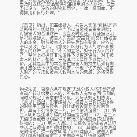
当及时返还;违禁品和供犯罪所用的本人财物，应当
予以没收。没收的财物和罚金，一律上缴国库，不
得挪用和自行处理。”
《意见》指出，犯罪嫌疑人、被告人实施“套路贷”违
法所得的一切财物，应当予以追缴或者责令退赔；
对被害人的合法财产，应当及时返还。有证据证明
是犯罪嫌疑人、被告人为实施“套路贷”而交付给被害
人的本金，赔偿被害人的损失后如有剩余，应依法
予以没收。在此，《意见》区分行为人的财产和被
害人的财产，采取了不同的立场。对于行为人的财
产，整体上把握其非法属性予以否定评价；对于被
害人的财产，整体上把握其合法属性予以肯定评
价。尤其是其中的本金赔偿被害人的损失后如有剩
余才应依法予以没收的规定，体现了优先保护被害
人财产的立场和被害人权利本位的思想，必将深得
民心。
物权法第一百零六条在规定“无处分权人将不动产或
者动产转让给受让人的，所有权人有权追回”原则的
同时又规定了善意取得制度。为与该规定相协调，
《意见》指出，犯罪嫌疑人、被告人已将违法所得
的财物用于清偿债务、转让或者设置其他权利负
担，具有下列情形之一的，应当依法追缴：（1）第
三人明知是违法所得的财物而接受的；（2）第三人
无偿取得或者以明显低于市场的价格取得违法所得
财物的；（3）第三人通过非法债务清偿或者违法犯
罪活动取得违法所得财物的；（4）其他应当依法追
缴的情形。这一规定明确了犯罪嫌疑人、被告人将
违法所得转移给第三人因而应当依法追缴的情形，