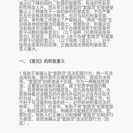
或占比下降的同时，犯罪的智能性、有组织性和牟
利性明显上升，而近年日渐蔓延的“套路贷”犯罪便是
集以上三种属性于一体的新的犯罪类型，不仅严重
危及社会秩序和经济秩序，也对当前的刑事侦查、
起诉、审判等工作提出了严峻挑战。“两高”“两部”在
总结各地经验做法的基础上，根据刑法、刑事诉讼
法和相关司法解释、《关于办理黑恶势力犯罪案件
若干问题的指导意见》（以下简称《扫黑除恶指导
意见》的规定，及时出台《关于办理“套路贷”刑事案
件若干问题的意见》（以下简称《意见》），对于
指导此类案件的办理，正确适用法律和刑事政策，
意义重大。
一、《意见》的积极意义
1.有助于准确认定“套路贷”违法犯罪行为，统一司法
适用标准，提升案件办理质量的同时，提高司法效
率。“套路贷”的称谓源于实践，作为一种概括性称
谓，主要是对现象的描述，属于犯罪学层面的概
念，其使用有相当的随意性。因为具有随意性，也
就意味着对该概念的内涵与外延的认识会存在较大
的分歧，这显然不利于司法实务部门开展工作，也
不利于司法裁判标准的统一，必然影响刑事司法的
效率。《意见》的发布，有助于将“套路贷”犯罪类型
化，概括其典型特征，明确其可能触犯的罪名、犯
罪形态，帮助人们正确认识和理解“套路贷”的相关行
为表现，进而准确认定“套路贷”违法犯罪行为（形
态）。