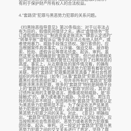
有利于保护财产所有权人的合法权益。
4.“套路贷”犯罪与黑恶势力犯罪的关系问题。
《扫黑除恶指导意见》第20条指出：对于以非法占
有为目的，假借民间借贷之名，通过“虚增债务”“签
订虚假借款协议”“制造资金走账流水”“肆意认定违约”
“转单平账”“虚假诉讼”等手段非法占有他人财产，或
者使用暴力、威胁手段强立债权、强行索债的，应
当根据案件具体事实，以诈骗、强迫交易、敲诈勒
索、抢劫、虚假诉讼等罪名侦査、起诉、审判。虽
然这里没有明确提到“套路贷”犯罪，但已经表明相关
部门对“套路贷”犯罪的警觉已经提升到了扫黑除恶的
高度。事实上，从近期查处的案件情况看，的确有
一定数量的“套路贷”犯罪与黑恶势力犯罪有着密切的
关联，有的“套路贷”犯罪集团甚至具备了黑社会性质
组织的所有特征（如专门从事“套路贷”犯罪活动的穆
嘉黑社会性质组织案）。但并非所有的“套路贷”犯罪
都是涉黑涉恶犯罪，很多的“套路贷”特别是网络平台
上的“套路贷”犯罪还停留在玩“套路”的阶段，其非法
讨债所采用的主要是语言、图像或视频威胁，是“非
接触式”的，暴力或者暴力威胁、为非作恶、欺压百
姓的特征并不明显，因而将所有“套路贷”犯罪都认定
为黑恶势力犯罪明显不妥。为了保证依法严惩黑恶
势力犯罪和“套路贷”犯罪，必须厘清“套路贷”犯罪与
黑恶势力犯罪之间的关系。对此，《意见》明确指
出，“套路贷”犯罪组织符合黑恶势力认定标准的，应
当按照黑社会性质组织、恶势力或者恶势力犯罪集
团侦查、起诉、审判。这一规定对“套路贷”犯罪与黑
恶势力犯罪之间的交叉关系进行了界定，坚持了罪