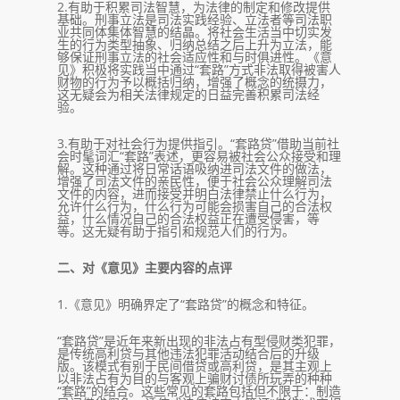
2.有助于积累司法智慧，为法律的制定和修改提供
基础。刑事立法是司法实践经验、立法者等司法职
业共同体集体智慧的结晶。将社会生活当中切实发
生的行为类型抽象、归纳总结之后上升为立法，能
够保证刑事立法的社会适应性和与时俱进性。《意
见》积极将实践当中通过“套路”方式非法取得被害人
财物的行为予以概括归纳，增强了概念的统摄力，
这无疑会为相关法律规定的日益完善积累司法经
验。
3.有助于对社会行为提供指引。“套路贷”借助当前社
会时髦词汇“套路”表述，更容易被社会公众接受和理
解。这种通过将日常话语吸纳进司法文件的做法，
增强了司法文件的亲民性，便于社会公众理解司法
文件的内容，进而接受并明白法律禁止什么行为，
允许什么行为，什么行为可能会损害自己的合法权
益，什么情况自己的合法权益正在遭受侵害，等
等。这无疑有助于指引和规范人们的行为。
二、对《意见》主要内容的点评
1.《意见》明确界定了“套路贷”的概念和特征。
“套路贷”是近年来新出现的非法占有型侵财类犯罪，
是传统高利贷与其他违法犯罪活动结合后的升级
版。该模式有别于民间借贷或高利贷，是其主观上
以非法占有为目的与客观上骗财讨债所玩弄的种种
“套路”的结合。这些常见的套路包括但不限于：制造