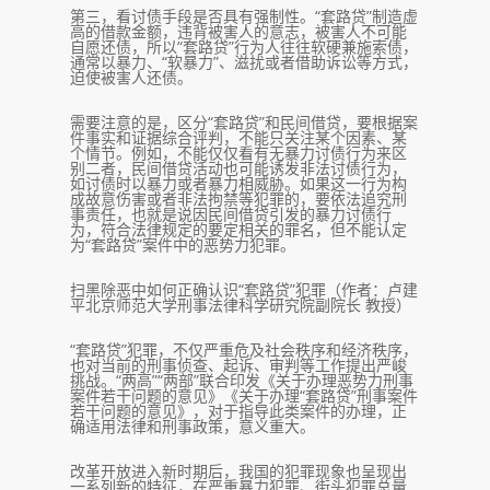
第三，看讨债手段是否具有强制性。“套路贷”制造虚
高的借款金额，违背被害人的意志，被害人不可能
自愿还债，所以“套路贷”行为人往往软硬兼施索债，
通常以暴力、“软暴力”、滋扰或者借助诉讼等方式，
迫使被害人还债。
需要注意的是，区分“套路贷”和民间借贷，要根据案
件事实和证据综合评判，不能只关注某个因素、某
个情节。例如，不能仅仅看有无暴力讨债行为来区
别二者，民间借贷活动也可能诱发非法讨债行为，
如讨债时以暴力或者暴力相威胁。如果这一行为构
成故意伤害或者非法拘禁等犯罪的，要依法追究刑
事责任，也就是说因民间借贷引发的暴力讨债行
为，符合法律规定的要定相关的罪名，但不能认定
为“套路贷”案件中的恶势力犯罪。
扫黑除恶中如何正确认识“套路贷”犯罪（作者：卢建
平北京师范大学刑事法律科学研究院副院长 教授）
“套路贷”犯罪，不仅严重危及社会秩序和经济秩序，
也对当前的刑事侦查、起诉、审判等工作提出严峻
挑战。“两高”“两部”联合印发《关于办理恶势力刑事
案件若干问题的意见》《关于办理“套路贷”刑事案件
若干问题的意见》，对于指导此类案件的办理，正
确适用法律和刑事政策，意义重大。
改革开放进入新时期后，我国的犯罪现象也呈现出
一系列新的特征，在严重暴力犯罪、街头犯罪总量