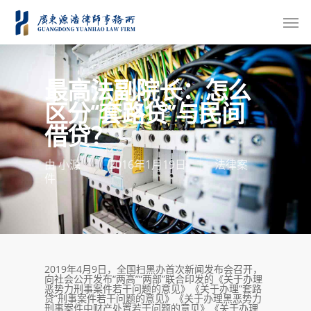
最高法副院长：怎么
区分“套路贷”与民间
借贷？
由
小源
2016年1月19日
法律案
件
2019年4月9日，全国扫黑办首次新闻发布会召开，
向社会公开发布“两高”“两部”联合印发的《关于办理
恶势力刑事案件若干问题的意见》《关于办理“套路
贷”刑事案件若干问题的意见》《关于办理黑恶势力
刑事案件中财产处置若干问题的意见》《关于办理