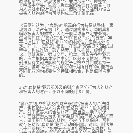
敲诈勒索罪、故意伤害罪、非法拘禁罪、侮辱罪、
寻衅滋事罪等。就虚假诉讼型的索债行为而言，行
为人通过虚假诉讼的方式，借助司法的强制力侵占
被害人财物的行为可以构成三角诈骗犯罪。
《意见》认为，“套路贷”犯罪的行为特征从整体上表
现为以非法占有为目的，通过虚构事实、隐瞒真相
骗取被害人的财物，因而一般以诈骗罪定罪处罚。
这可谓抓住了“套路贷”犯罪中“套路”行为的要害，牢
牢把握住了“套路贷”犯罪的整体属性，值得充分肯
定。同时，《意见》指出，在实施“套路贷”犯罪的过
程中，构成诈骗、敲诈勒索、非法拘禁、虚假诉
讼、寻衅滋事、强迫交易、抢劫、绑架等多种犯罪
的，应当根据具体案件事实，区分不同情况，依照
刑法及有关司法解释的规定予以数罪并罚或者择一
重处。这与“索债”行为阶段的行为所具有的可能符合
不同犯罪的构成要件的特征相吻合，也是值得肯定
的。
3.对“套路贷”犯罪所涉及的财产宜区分行为人的财产
和被害人的财产，予以不同的刑法评价。
“套路贷”犯罪所涉及的财产既包括被害人的合法财
产，也包括行为人为实施“套路贷”犯罪而投入的财
产。对于被害人的合法财产，应当坚决地予以保
护；而就行为人为实施“套路贷”犯罪而投入的财产而
言，属于用于犯罪的财物，不应当予以保护，否则
就存在助长“套路贷”犯罪活动的问题。对此，刑法第
六十四条规定：“犯罪分子违法所得的一切财物，应
当予以追缴或者责令退赔;对被害人的合法财产，应