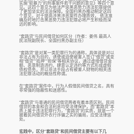
实施“软暴力”的刑事案件若干问题的意见》等四个意
见。这四个意见为依法严惩黑恶势力违法犯罪提供
了更加坚实的法治保障。全国扫黑办推动制定这四
个意见，对于提高涉黑涉恶案件办理质效， 依法准
确及时地打击黑恶势力违法犯罪必将产生积极而深
远的影响。
“套路贷”与民间借贷如何区分（作者：姜伟 最高人
民法院副院长、全国扫黑办副主任）
“套路贷”是对某一类犯罪行为的通称，具体说是对以
非法占有为目的，诱使或迫使被害人签订“借贷”或变
相“借贷”“抵押”“担保”等相关协议，通过虚增借贷金
额、恶意制造违约、肆意认定违约等方式形成虚假
债权债务，并以非法手段占有被害人财物的相关违
法犯罪活动的概括性称谓。
在“套路贷”案件中，行为人假借民间借贷之名，具有
非常强的隐蔽性和迷惑性。
“套路贷”与普通的民间借贷两者有着本质区别。民间
借贷的本金和合法利息均受法律保护，而“套路贷”本
质上属于违法犯罪行为，“套路贷”的实质，就是一个
披着民间借贷外衣行诈骗之实的骗局，应受法律惩
处。
实践中，区分“套路贷”和民间借贷主要有以下几