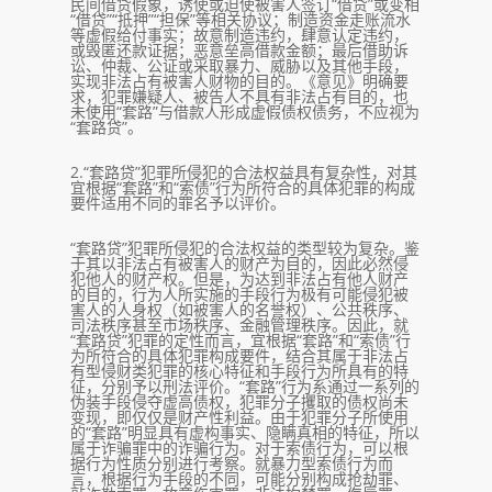
民间借贷假象，诱使或迫使被害人签订“借贷”或变相
“借贷”“抵押”“担保”等相关协议；制造资金走账流水
等虚假给付事实；故意制造违约，肆意认定违约，
或毁匿还款证据；恶意垒高借款金额；最后借助诉
讼、仲裁、公证或采取暴力、威胁以及其他手段，
实现非法占有被害人财物的目的。《意见》明确要
求，犯罪嫌疑人、被告人不具有非法占有目的，也
未使用“套路”与借款人形成虚假债权债务，不应视为
“套路贷”。
2.“套路贷”犯罪所侵犯的合法权益具有复杂性，对其
宜根据“套路”和“索债”行为所符合的具体犯罪的构成
要件适用不同的罪名予以评价。
“套路贷”犯罪所侵犯的合法权益的类型较为复杂。鉴
于其以非法占有被害人的财产为目的，因此必然侵
犯他人的财产权。但是，为达到非法占有他人财产
的目的，行为人所实施的手段行为极有可能侵犯被
害人的人身权（如被害人的名誉权）、公共秩序、
司法秩序甚至市场秩序、金融管理秩序。因此，就
“套路贷”犯罪的定性而言，宜根据“套路”和“索债”行
为所符合的具体犯罪构成要件，结合其属于非法占
有型侵财类犯罪的核心特征和手段行为所具有的特
征，分别予以刑法评价。“套路”行为系通过一系列的
伪装手段侵夺虚高债权，犯罪分子攫取的债权尚未
变现，即仅仅是财产性利益。由于犯罪分子所使用
的“套路”明显具有虚构事实、隐瞒真相的特征，所以
属于诈骗罪中的诈骗行为。对于索债行为，可以根
据行为性质分别进行考察。就暴力型索债行为而
言，根据行为手段的不同，可能分别构成抢劫罪、