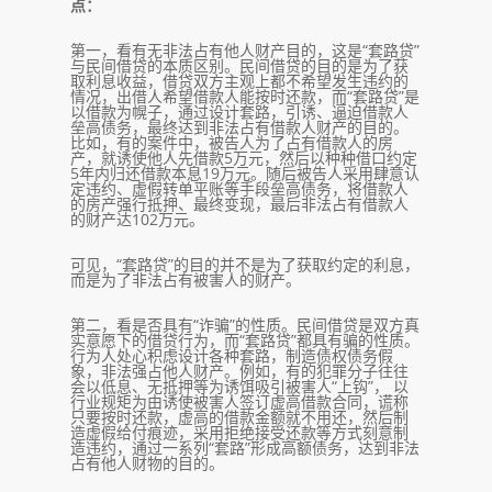
点：
第一，看有无非法占有他人财产目的，这是“套路贷”
与民间借贷的本质区别。民间借贷的目的是为了获
取利息收益，借贷双方主观上都不希望发生违约的
情况，出借人希望借款人能按时还款，而“套路贷”是
以借款为幌子，通过设计套路，引诱、逼迫借款人
垒高债务，最终达到非法占有借款人财产的目的。
比如，有的案件中，被告人为了占有借款人的房
产，就诱使他人先借款5万元，然后以种种借口约定
5年内归还借款本息19万元。随后被告人采用肆意认
定违约、虚假转单平账等手段垒高债务，将借款人
的房产强行抵押、最终变现，最后非法占有借款人
的财产达102万元。
可见，“套路贷”的目的并不是为了获取约定的利息，
而是为了非法占有被害人的财产。
第二，看是否具有“诈骗”的性质。民间借贷是双方真
实意愿下的借贷行为，而“套路贷”都具有骗的性质。
行为人处心积虑设计各种套路，制造债权债务假
象，非法强占他人财产。例如，有的犯罪分子往往
会以低息、无抵押等为诱饵吸引被害人“上钩”， 以
行业规矩为由诱使被害人签订虚高借款合同，谎称
只要按时还款，虚高的借款金额就不用还，然后制
造虚假给付痕迹，采用拒绝接受还款等方式刻意制
造违约，通过一系列“套路”形成高额债务，达到非法
占有他人财物的目的。